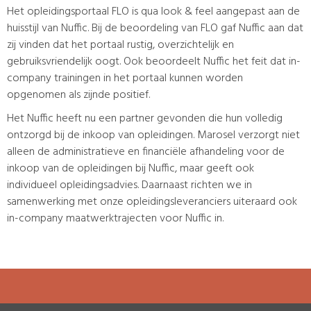
H
et opleidingsportaal FLO
is qua
look & feel
aangepast aan de
huisstijl van Nuffic. Bij de beoordeling van FLO gaf Nuffic aan dat
zij vinden dat het portaal rustig
, overzichtelijk en
gebruiksvriendelijk
oogt.
Ook
beoordeelt
Nuffic
het feit
dat in-
company trainingen in
het
port
a
al kunnen worden
opgenomen
als zijnde positief
.
Het Nuffic heeft nu een partner
gevonden
die hun volledig
ontzorgd
bij de inkoop van
o
pleidingen
. Marosel
v
erzorgt
niet
alleen
de administratieve en financiële afhandeling voor de
inkoop van de
o
pleidingen
bij Nuffic
,
maar
geeft
ook
individueel
opleidingsadvies
. Daarnaast richten we
in
samenwerking met onze opleidings
leveranciers
uiteraard ook
in-company
maatwerktrajecten
voor Nuffic in.