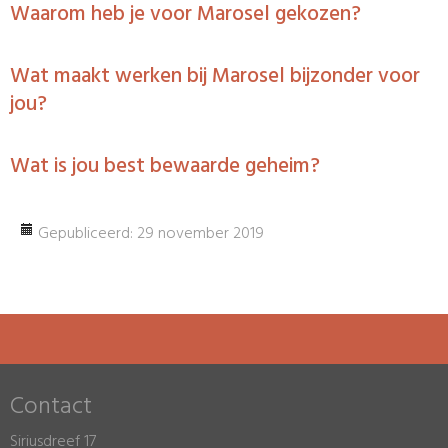
Waarom heb je voor Marosel gekozen?
Wat maakt werken bij Marosel bijzonder voor
jou?
Wat is jou best bewaarde geheim?
Gepubliceerd: 29 november 2019
Contact
Siriusdreef 17