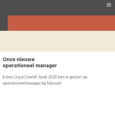
HOME
WAT WIJ DOEN
OVER MAROSEL
ACTUEEL
Onze nieuwe
operationeel manager
Ik ben Lloyd Charité. Sinds 2020 ben ik gestart als
operationeelmanager bij Marosel.